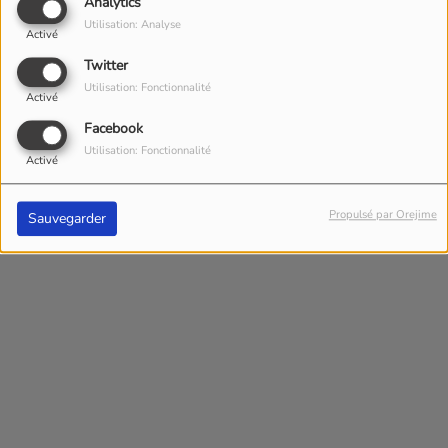
Analytics
Ta qualité : La cuisine
Utilisation: Analyse
Activé
Ton défaut : La vaisselle que je ne
Twitter
fais pas
Utilisation: Fonctionnalité
Tu aimerais être : JJ Bourdin
Activé
Ton rêve : Un monde meilleur
Facebook
Utilisation: Fonctionnalité
Activé
Propulsé par Orejime
Sauvegarder