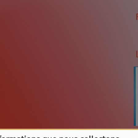
Nico
C