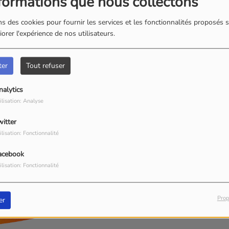
formations que nous collectons
s des cookies pour fournir les services et les fonctionnalités proposés s
orer l'expérience de nos utilisateurs.
ter
Tout refuser
nalytics
ilisation: Analyse
witter
ilisation: Fonctionnalité
ndra BEAULIEU -
alexandra@radiooxygene.fr
acebook
ilisation: Fonctionnalité
ATTANZIO -
sebastien@radiooxygene.fr
Prop
er
dra BEAULIEU -
alexandra@radiooxygene.fr