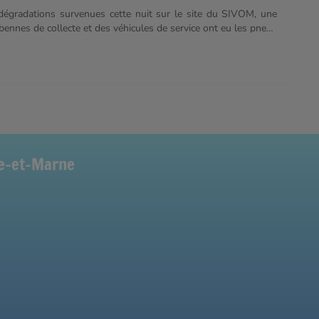
dégradations survenues cette nuit sur le site du SIVOM, une
bennes de collecte et des véhicules de service ont eu les pneus
xtincteurs à poudre ont été vidés dans les cabines et les postes
aspergés de peinture. De ce fait les collectes seront fortement
s prochains jours.
ne-et-Marne