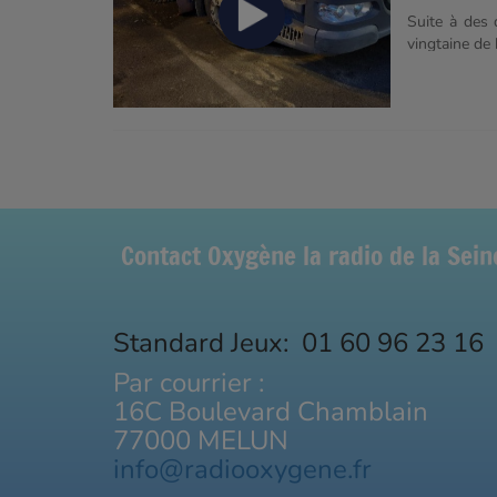
Suite à des 
vingtaine de 
crevés, les e
de conduite 
perturbées ce
Contact Oxygène la radio de la Sei
Standard Jeux: 01 60 96 23 16
Par courrier :
16C Boulevard Chamblain
77000 MELUN
info@radiooxygene.fr