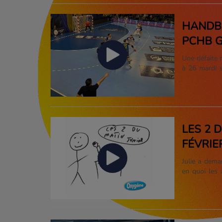
HANDBA
PCHB G
Une défaite 
à 26 mardi s
Proligue. Il
pour les hom
LES 2 
FÉVRIE
Julie a dema
en quoi les 
08h10 retrou
Marne !