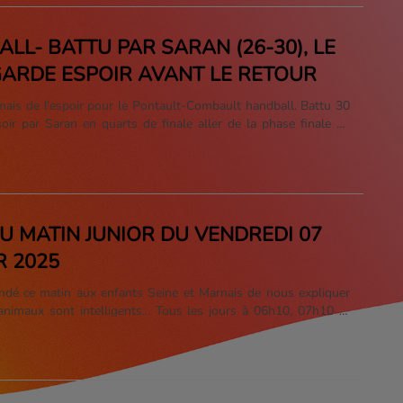
LL- BATTU PAR SARAN (26-30), LE
ARDE ESPOIR AVANT LE RETOUR
mais de l'espoir pour le Pontault-Combault handball. Battu 30
oir par Saran en quarts de finale aller de la phase finale de
 y aura donc 4 buts à remonter vendredi lors du match retour
mes de Guillaume Saurina.
DU MATIN JUNIOR DU VENDREDI 07
R 2025
ndé ce matin aux enfants Seine et Marnais de nous expliquer
animaux sont intelligents... Tous les jours à 06h10, 07h10 et
vez les 2 du Matin Junior sur Oxygène, la radio de la Seine et