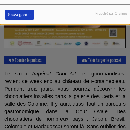
Propulsé par Orejime
Sauvegarder
Écouter le podcast
Télécharger le podcast
Le salon
Impérial Chocolat
, et gourmandises,
revient ce week-end au château de Fontainebleau.
Pendant trois jours, vous pourrez découvrir les
chocolatiers installés dans la galerie des Cerfs et la
salle des Colonne. Il y aura aussi tout un parcours
gastronomique dans la Cour Ovale. Des
chocolatiers de nombreux pays : Japon, Brésil,
Colombie et Madagascar seront là. Sans oublier des