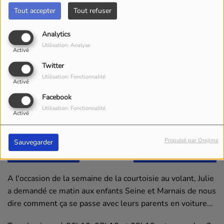
Tout accepter
Tout refuser
Analytics
Utilisation: Analyse
Activé
Twitter
Utilisation: Fonctionnalité
Activé
Facebook
Utilisation: Fonctionnalité
Activé
Propulsé par Orejime
Sauvegarder
Écouter le podcast
Télécharger le podcast
A l'occasion de la semaine de la courtoisie au volant, Julie
a demandé ce matin aux enfants Seine et Marnais
de nous
dire comment ça se passe avec leurs parents en voiture...