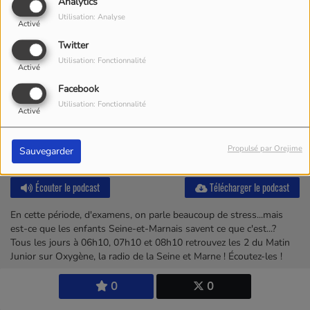
Analytics
Utilisation: Analyse
Activé
Twitter
Utilisation: Fonctionnalité
Activé
Facebook
Utilisation: Fonctionnalité
Activé
Propulsé par Orejime
Sauvegarder
Écouter le podcast
Télécharger le podcast
En cette période, d'examens, on parle beaucoup de stress...mais
est-ce que les e
nfants Seine-et-Marnais savent ce que c'est...?
Tous les jours à 06h10, 07h10 et 08h10 retrouvez les 2 du Matin
Junior sur Oxygène, la radio de la Seine et Marne ! Écoutez-les !
0
0