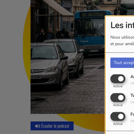
Les in
Nous utilison
et pour améli
Tout accep
A
Ut
Activé
T
Ut
Activé
F
Ut
Activé
Écouter le podcast