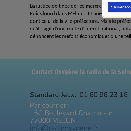
La justice doit décider ce mercredi de suspend
Sauvegard
Poids lourd dans Melun...
Et une partie de l'
dont celui de la vile-préfecture. Mais le préfet
qu'il s'agit d'une route d'intérêt national, n
dénoncent les méfaits économiques d'une tel
Contact Oxygène la radio de la Sei
Standard Jeux: 01 60 96 23 16
Par courrier :
16C Boulevard Chamblain
77000 MELUN
info@radiooxygene.fr