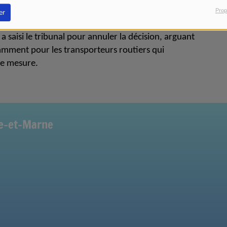
re ou non l'arrêté d'interdiction de circulation des
Prop
er
agglomération, comme le veulent plusieurs maires
 a saisi le tribunal pour annuler la décision, arguant
otamment pour les transporteurs routiers qui
le mesure.
ne-et-Marne