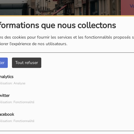
Nico
Christophe
V
formations que nous collectons
s des cookies pour fournir les services et les fonctionnalités proposés s
orer l'expérience de nos utilisateurs.
ter
Tout refuser
nalytics
ilisation: Analyse
witter
ilisation: Fonctionnalité
acebook
ilisation: Fonctionnalité
Télécharger le podcast