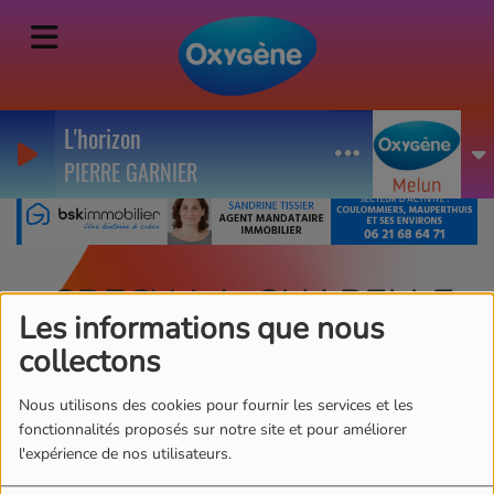
L'horizon
PIERRE GARNIER
CRECY-LA-CHAPELLE
Les informations que nous
- Le début du chantier
collectons
du futur centre
Nous utilisons des cookies pour fournir les services et les
aquatique
fonctionnalités proposés sur notre site et pour améliorer
l'expérience de nos utilisateurs.