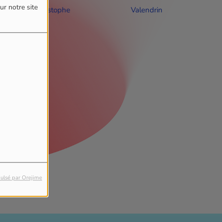
ur notre site
hristophe
Valendrin
Alexandra
ulsé par Orejime