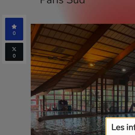
0
0
Les in