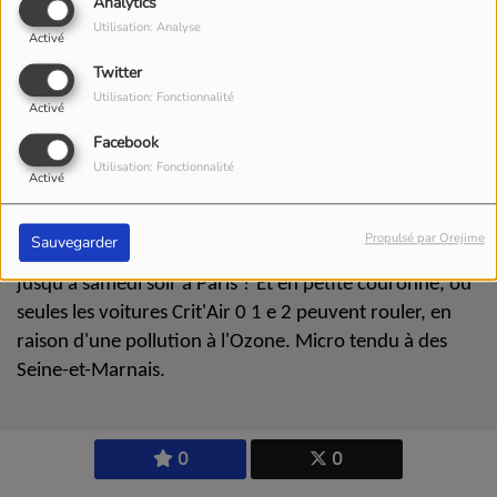
Analytics
Utilisation: Analyse
Activé
Twitter
Utilisation: Fonctionnalité
Activé
Facebook
Utilisation: Fonctionnalité
Activé
Écouter le podcast
Télécharger le podcast
Propulsé par Orejime
Sauvegarder
Soutenez-nous la circulation différenciée mise en place
jusqu'à samedi soir à Paris ?
Et en petite couronne, où
seules les voitures Crit'Air 0 1 e 2 peuvent rouler, en
raison d'une pollution à l'Ozone. Micro tendu à des
Seine-et-Marnais.
0
0